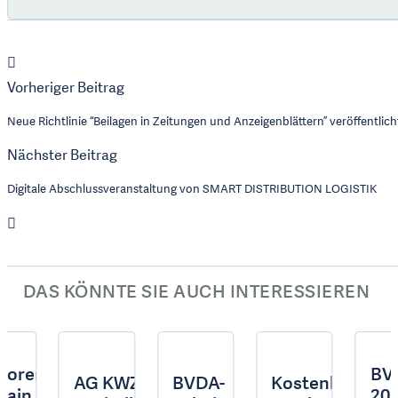
Vorheriger Beitrag
Neue Richtlinie “Beilagen in Zeitungen und Anzeigenblättern” veröffentlich
Nächster Beitrag
Digitale Abschlussveranstaltung von SMART DISTRIBUTION LOGISTIK
DAS KÖNNTE SIE AUCH INTERESSIEREN
rlorenes
BV
is
AG KWZ in Berlin:
BVDA-
Kostenlose
rrain am
202