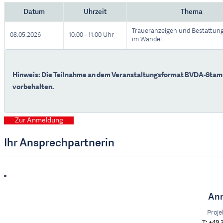
Datum
Uhrzeit
Thema
Traueranzeigen und Bestattun
08.05.2026
10:00 - 11:00 Uhr
im Wandel
Hinweis: Die Teilnahme an dem Veranstaltungsformat BVDA-Stammt
vorbehalten.
Zur Anmeldung
Ihr Ansprechpartnerin
Ann
Proj
+49 