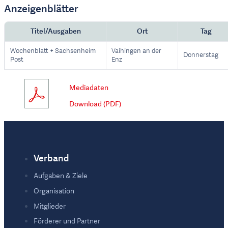
Anzeigenblätter
Titel/Ausgaben
Ort
Tag
Wochenblatt + Sachsenheim
Vaihingen an der
Donnerstag
Post
Enz
Mediadaten
Download (PDF)
Verband
Fußzeile
Aufgaben & Ziele
Organisation
Mitglieder
Förderer und Partner