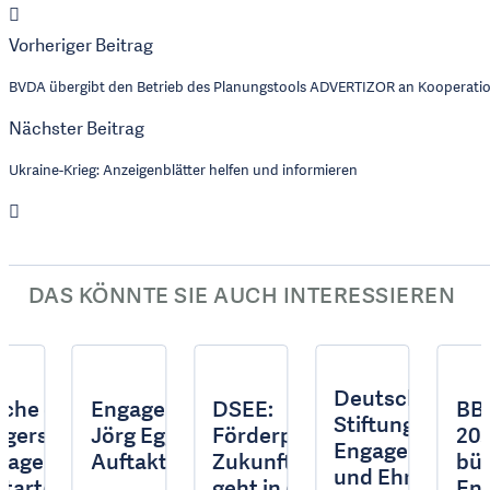
Vorheriger Beitrag
BVDA übergibt den Betrieb des Planungstools ADVERTIZOR an Kooperati
Nächster Beitrag
Ukraine-Krieg: Anzeigenblätter helfen und informieren
DAS KÖNNTE SIE AUCH INTERESSIEREN
Deutsche
.
che des
Engagementwoche:
DSEE:
BBE
Stiftung für
rgerschaftlichen
Jörg Eggers bei
Förderprogramm
20.
Engagement
chen
gagements
Auftaktveranstaltung
Zukunftsmut
bür
und Ehrenamt
startet
geht in die
En