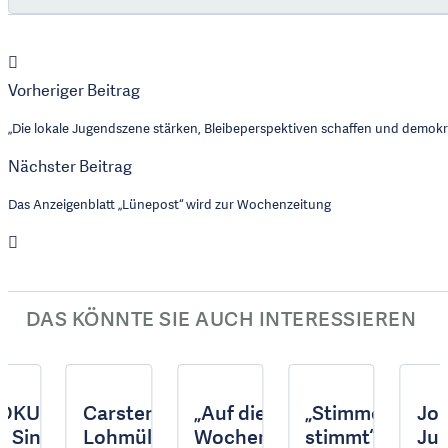
Vorheriger Beitrag
„Die lokale Jugendszene stärken, Bleibeperspektiven schaffen und demokr
Nächster Beitrag
Das Anzeigenblatt „Lünepost“ wird zur Wochenzeitung
DAS KÖNNTE SIE AUCH INTERESSIEREN
DKURIER
Carsten
„Auf die
„Stimme
Jo
d Singener
Lohmüller
Wochenanzeiger
stimmt“:
Ju